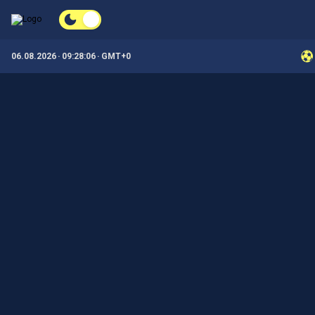
.
.
06.08.2026
09:28:06
GMT+0